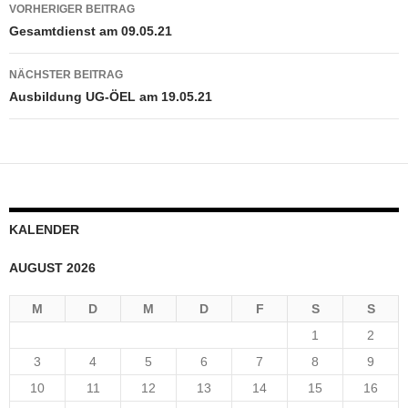
Beitragsnavigation
VORHERIGER BEITRAG
Gesamtdienst am 09.05.21
NÄCHSTER BEITRAG
Ausbildung UG-ÖEL am 19.05.21
KALENDER
AUGUST 2026
M
D
M
D
F
S
S
1
2
3
4
5
6
7
8
9
10
11
12
13
14
15
16