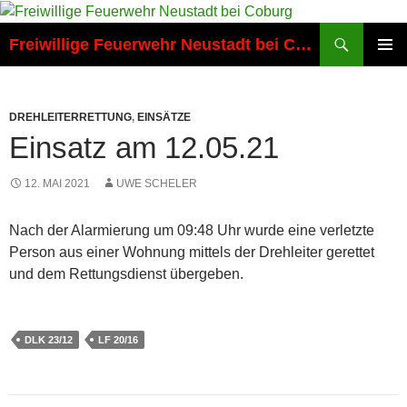
Zum
Inhalt
Suchen
Freiwillige Feuerwehr Neustadt bei Coburg
springen
PRIMÄR
MENÜ
DREHLEITERRETTUNG
,
EINSÄTZE
Einsatz am 12.05.21
12. MAI 2021
UWE SCHELER
Nach der Alarmierung um 09:48 Uhr wurde eine verletzte
Person aus einer Wohnung mittels der Drehleiter gerettet
und dem Rettungsdienst übergeben.
DLK 23/12
LF 20/16