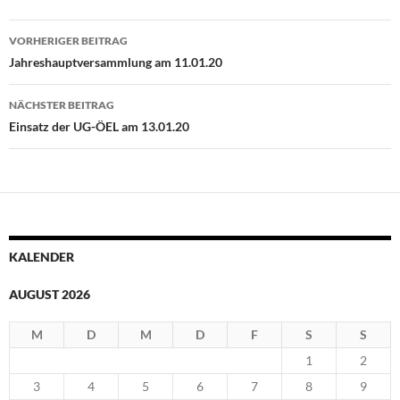
Beitragsnavigation
VORHERIGER BEITRAG
Jahreshauptversammlung am 11.01.20
NÄCHSTER BEITRAG
Einsatz der UG-ÖEL am 13.01.20
KALENDER
AUGUST 2026
M
D
M
D
F
S
S
1
2
3
4
5
6
7
8
9