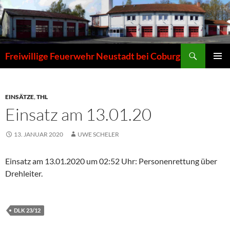
Zum
Inhalt
springen
Suchen
Freiwillige Feuerwehr Neustadt bei Coburg
PRIMÄR
MENÜ
EINSÄTZE
,
THL
Einsatz am 13.01.20
13. JANUAR 2020
UWE SCHELER
Einsatz am 13.01.2020 um 02:52 Uhr: Personenrettung über
Drehleiter.
DLK 23/12