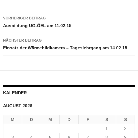
Beitragsnavigation
VORHERIGER BEITRAG
Ausbildung UG-ÖEL am 11.02.15
NÄCHSTER BEITRAG
Einsatz der Wärmebildkamera – Tageslehrgang am 14.02.15
KALENDER
AUGUST 2026
M
D
M
D
F
S
S
1
2
3
4
5
6
7
8
9