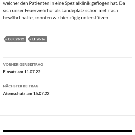
welcher den Patienten in eine Spezialklinik geflogen hat. Da
sich unser Feuerwehrhof als Landeplatz schon mehrfach
bewährt hatte, konnten wir hier zügig unterstützen.
DLK 23/12
LF 20/16
Beitragsnavigation
VORHERIGER BEITRAG
Einsatz am 11.07.22
NÄCHSTER BEITRAG
Atemschutz am 15.07.22