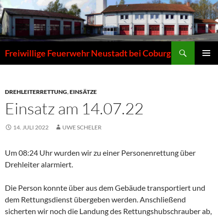
Zum
Inhalt
springen
Suchen
Freiwillige Feuerwehr Neustadt bei Coburg
PRIMÄR
MENÜ
DREHLEITERRETTUNG
,
EINSÄTZE
Einsatz am 14.07.22
14. JULI 2022
UWE SCHELER
Um 08:24 Uhr wurden wir zu einer Personenrettung über
Drehleiter alarmiert.
Die Person konnte über aus dem Gebäude transportiert und
dem Rettungsdienst übergeben werden. Anschließend
sicherten wir noch die Landung des Rettungshubschrauber ab,