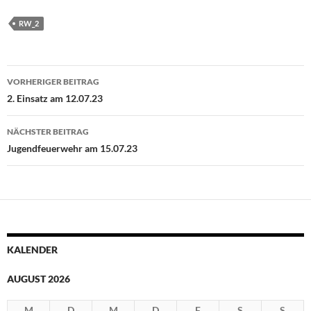
RW_2
Beitragsnavigation
VORHERIGER BEITRAG
2. Einsatz am 12.07.23
NÄCHSTER BEITRAG
Jugendfeuerwehr am 15.07.23
KALENDER
AUGUST 2026
M
D
M
D
F
S
S