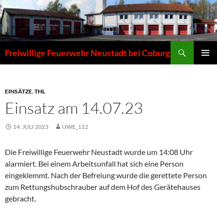
Zum
Inhalt
springen
Suchen
Freiwillige Feuerwehr Neustadt bei Coburg
PRIMÄR
MENÜ
EINSÄTZE
,
THL
Einsatz am 14.07.23
14. JULI 2023
UWE_112
Die Freiwillige Feuerwehr Neustadt wurde um 14:08 Uhr
alarmiert. Bei einem Arbeitsunfall hat sich eine Person
eingeklemmt. Nach der Befreiung wurde die gerettete Person
zum Rettungshubschrauber auf dem Hof des Gerätehauses
gebracht.