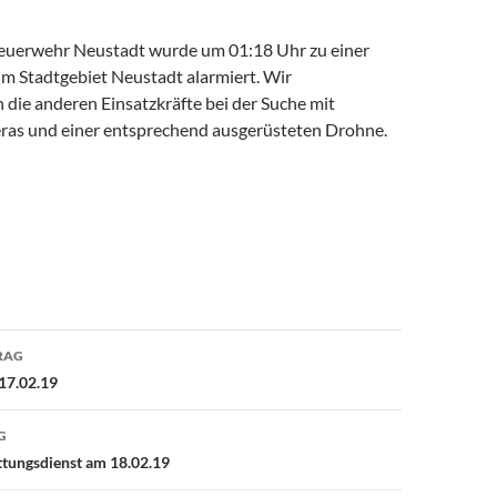
 Feuerwehr Neustadt wurde um 01:18 Uhr zu einer
m Stadtgebiet Neustadt alarmiert. Wir
 die anderen Einsatzkräfte bei der Suche mit
as und einer entsprechend ausgerüsteten Drohne.
avigation
RAG
17.02.19
G
ttungsdienst am 18.02.19