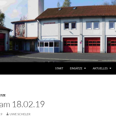
START
EINSÄTZE
AKTUELLES
ÄTZE
 am 18.02.19
19
UWE SCHELER