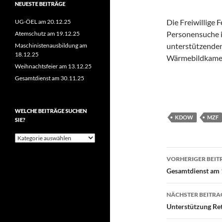
NEUESTE BEITRÄGE
Die Freiwillige
UG-ÖEL am 20.12.25
Personensuche i
Atemschutz am 19.12.25
unterstützenden
Maschinistenausbildung am
18.12.25
Wärmebildkamer
Weihnachtsfeier am 13.12.25
Gesamtdienst am 30.11.25
WELCHE BEITRÄGE SUCHEN
KDOW
MZF
SIE?
Welche
Beiträge
Beitragsn
suchen
VORHERIGER BEIT
Sie?
Gesamtdienst am 
NÄCHSTER BEITRA
Unterstützung Re