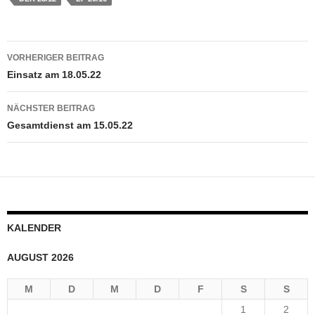
Beitragsnavigation
VORHERIGER BEITRAG
Einsatz am 18.05.22
NÄCHSTER BEITRAG
Gesamtdienst am 15.05.22
KALENDER
AUGUST 2026
M
D
M
D
F
S
S
1
2