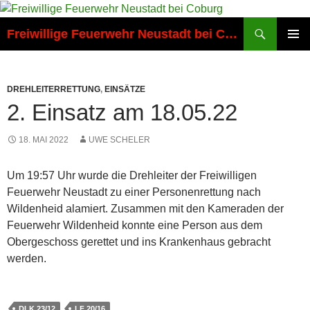
Zum
Inhalt
Suchen
Freiwillige Feuerwehr Neustadt bei Coburg
springen
PRIMÄR
MENÜ
DREHLEITERRETTUNG
,
EINSÄTZE
2. Einsatz am 18.05.22
18. MAI 2022
UWE SCHELER
Um 19:57 Uhr wurde die Drehleiter der Freiwilligen
Feuerwehr Neustadt zu einer Personenrettung nach
Wildenheid alamiert. Zusammen mit den Kameraden der
Feuerwehr Wildenheid konnte eine Person aus dem
Obergeschoss gerettet und ins Krankenhaus gebracht
werden.
DLK 23/12
LF 20/16