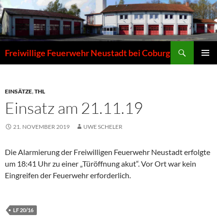
Zum
Inhalt
springen
Suchen
Freiwillige Feuerwehr Neustadt bei Coburg
PRIMÄR
MENÜ
EINSÄTZE
,
THL
Einsatz am 21.11.19
21. NOVEMBER 2019
UWE SCHELER
Die Alarmierung der Freiwilligen Feuerwehr Neustadt erfolgte
um 18:41 Uhr zu einer „Türöffnung akut“. Vor Ort war kein
Eingreifen der Feuerwehr erforderlich.
LF 20/16