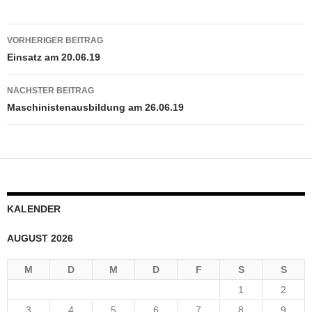
Beitragsnavigation
VORHERIGER BEITRAG
Einsatz am 20.06.19
NÄCHSTER BEITRAG
Maschinistenausbildung am 26.06.19
KALENDER
AUGUST 2026
M
D
M
D
F
S
S
1
2
3
4
5
6
7
8
9