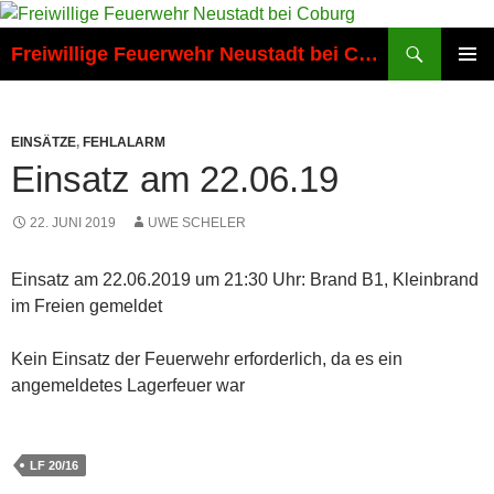
Zum
Inhalt
Suchen
Freiwillige Feuerwehr Neustadt bei Coburg
springen
PRIMÄR
MENÜ
EINSÄTZE
,
FEHLALARM
Einsatz am 22.06.19
22. JUNI 2019
UWE SCHELER
Einsatz am 22.06.2019 um 21:30 Uhr: Brand B1, Kleinbrand
im Freien gemeldet
Kein Einsatz der Feuerwehr erforderlich, da es ein
angemeldetes Lagerfeuer war
LF 20/16