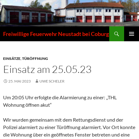
Zum
Inhalt
springen
Suchen
Freiwillige Feuerwehr Neustadt bei Coburg
PRIMÄR
MENÜ
EINSÄTZE
,
TÜRÖFFNUNG
Einsatz am 25.05.23
25. MAI 2023
UWE SCHELER
Um 20:05 Uhr erfolgte die Alarmierung zu einer: „THL
Wohnung öffnen akut“
Wir wurden gemeinsam mit dem Rettungsdienst und der
Polizei alarmiert zu einer Türöffnung alarmiert. Vor Ort konnte
die Wohnung über ein geöffnetes Fenster betreten und eine