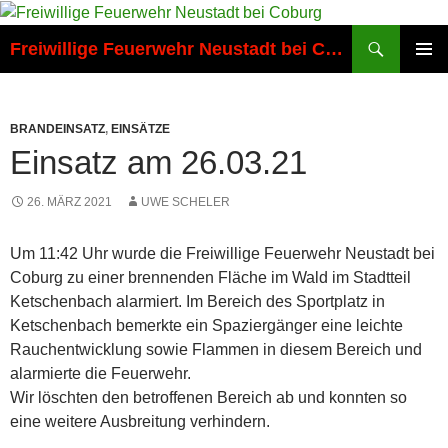
Zum
Inhalt
Suchen
Freiwillige Feuerwehr Neustadt bei Coburg
springen
PRIMÄR
MENÜ
BRANDEINSATZ
,
EINSÄTZE
Einsatz am 26.03.21
26. MÄRZ 2021
UWE SCHELER
Um 11:42 Uhr wurde die Freiwillige Feuerwehr Neustadt bei
Coburg zu einer brennenden Fläche im Wald im Stadtteil
Ketschenbach alarmiert. Im Bereich des Sportplatz in
Ketschenbach bemerkte ein Spaziergänger eine leichte
Rauchentwicklung sowie Flammen in diesem Bereich und
alarmierte die Feuerwehr.
Wir löschten den betroffenen Bereich ab und konnten so
eine weitere Ausbreitung verhindern.