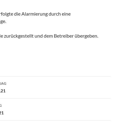
folgte die Alarmierung durch eine
ge.
e zurückgestellt und dem Betreiber übergeben.
avigation
RAG
.21
G
21