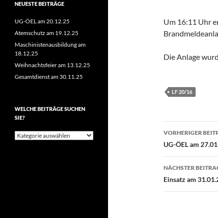
NEUESTE BEITRÄGE
Um 16:11 Uhr er
UG-ÖEL am 20.12.25
Brandmeldeanla
Atemschutz am 19.12.25
Maschinistenausbildung am
18.12.25
Die Anlage wurd
Weihnachtsfeier am 13.12.25
Gesamtdienst am 30.11.25
LF 20/16
WELCHE BEITRÄGE SUCHEN
SIE?
Beitragsn
VORHERIGER BEIT
Welche
Beiträge
UG-ÖEL am 27.01
suchen
Sie?
NÄCHSTER BEITRA
Einsatz am 31.01.