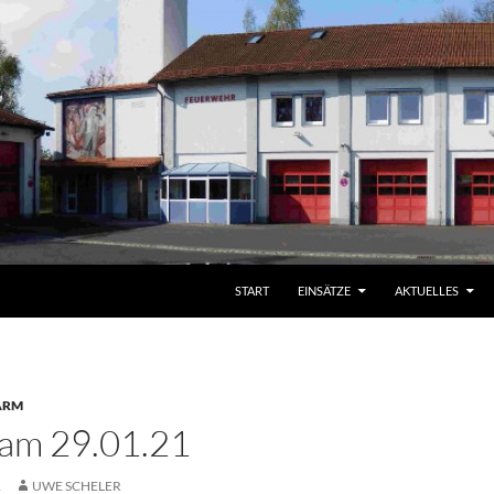
START
EINSÄTZE
AKTUELLES
ARM
 am 29.01.21
1
UWE SCHELER