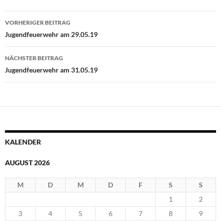
Beitragsnavigation
VORHERIGER BEITRAG
Jugendfeuerwehr am 29.05.19
NÄCHSTER BEITRAG
Jugendfeuerwehr am 31.05.19
KALENDER
AUGUST 2026
M
D
M
D
F
S
S
1
2
3
4
5
6
7
8
9