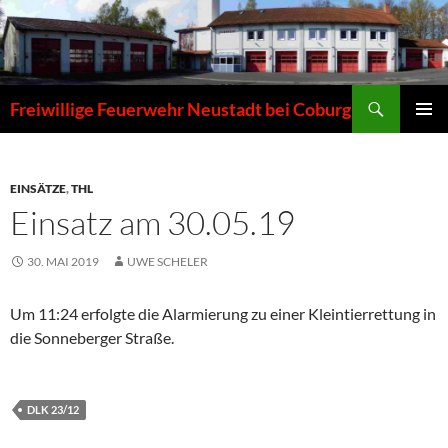
Zum
Inhalt
springen
Suchen
Freiwillige Feuerwehr Neustadt bei Coburg
PRIMÄR
MENÜ
EINSÄTZE
,
THL
Einsatz am 30.05.19
30. MAI 2019
UWE SCHELER
Um 11:24 erfolgte die Alarmierung zu einer Kleintierrettung in
die Sonneberger Straße.
DLK 23/12