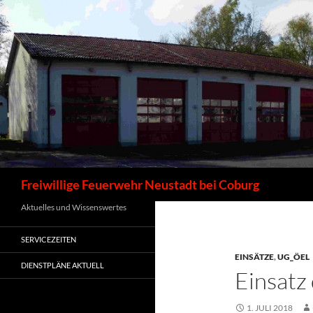
Zum
Inhalt
springen
Suchen
Freiwillige Feuerwehr Neustadt bei Coburg
Aktuelles und Wissenswertes
SERVICEZEITEN
EINSÄTZE
,
UG_ÖEL
DIENSTPLÄNE AKTUELL
Einsatz
1. JULI 2018