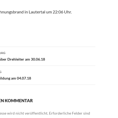
nungsbrand in Lautertal um 22:06 Uhr.
avigation
RAG
ber Drehleiter am 30.06.18
G
ildung am 04.07.18
NEN KOMMENTAR
sse wird nicht veröffentlicht.
Erforderliche Felder sind