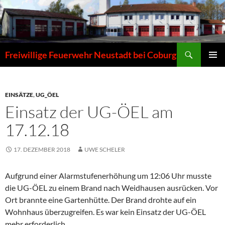
Zum
Inhalt
springen
Suchen
Freiwillige Feuerwehr Neustadt bei Coburg
PRIMÄR
MENÜ
EINSÄTZE
,
UG_ÖEL
Einsatz der UG-ÖEL am
17.12.18
17. DEZEMBER 2018
UWE SCHELER
Aufgrund einer Alarmstufenerhöhung um 12:06 Uhr musste
die UG-ÖEL zu einem Brand nach Weidhausen ausrücken. Vor
Ort brannte eine Gartenhütte. Der Brand drohte auf ein
Wohnhaus überzugreifen. Es war kein Einsatz der UG-ÖEL
mehr erforderlich.