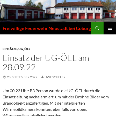
Zum
Inhalt
springen
Suchen
Freiwillige Feuerwehr Neustadt bei Coburg
PRIMÄR
MENÜ
EINSÄTZE
,
UG_ÖEL
Einsatz der UG-ÖEL am
28.09.22
28. SEPTEMBER 2022
UWE SCHELER
Um 00:23 Uhr: B3 Person wurde die UG-ÖEL durch die
Einsatzleitung nachalarmiert, um mit der Drohne Bilder vom
Brandobjekt anzufertigen. Mit der integrierten
Wärmebildkamera konnten, ebenfalls von oben,
Wärmequellen lokalisiert werden.