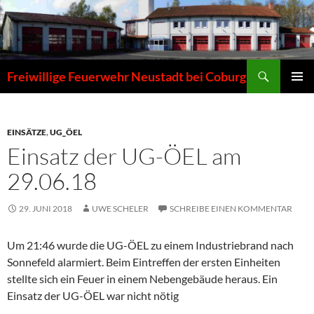
Zum
Inhalt
springen
Suchen
Freiwillige Feuerwehr Neustadt bei Coburg
PRIMÄR
MENÜ
EINSÄTZE
,
UG_ÖEL
Einsatz der UG-ÖEL am
29.06.18
29. JUNI 2018
UWE SCHELER
SCHREIBE EINEN KOMMENTAR
Um 21:46 wurde die UG-ÖEL zu einem Industriebrand nach
Sonnefeld alarmiert. Beim Eintreffen der ersten Einheiten
stellte sich ein Feuer in einem Nebengebäude heraus. Ein
Einsatz der UG-ÖEL war nicht nötig