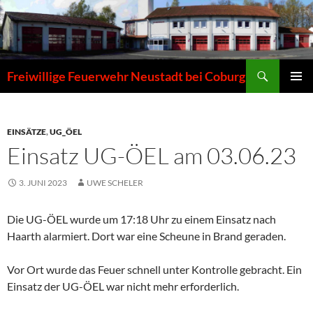
Zum
Inhalt
springen
Suchen
Freiwillige Feuerwehr Neustadt bei Coburg
PRIMÄR
MENÜ
EINSÄTZE
,
UG_ÖEL
Einsatz UG-ÖEL am 03.06.23
3. JUNI 2023
UWE SCHELER
Die UG-ÖEL wurde um 17:18 Uhr zu einem Einsatz nach
Haarth alarmiert. Dort war eine Scheune in Brand geraden.
Vor Ort wurde das Feuer schnell unter Kontrolle gebracht. Ein
Einsatz der UG-ÖEL war nicht mehr erforderlich.