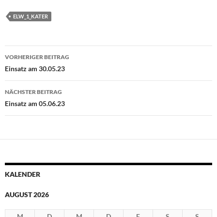
ELW_1_KATER
Beitragsnavigation
VORHERIGER BEITRAG
Einsatz am 30.05.23
NÄCHSTER BEITRAG
Einsatz am 05.06.23
KALENDER
AUGUST 2026
M
D
M
D
F
S
S