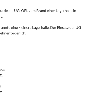
rde die UG-ÖEL zum Brand einer Lagerhalle in
t.
annte eine kleinere Lagerhalle. Der Einsatz der UG-
hr erforderlich.
avigation
RAG
21
G
21