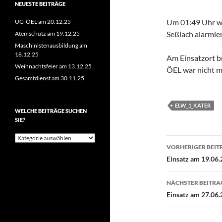
NEUESTE BEITRÄGE
Um 01:49 Uhr wu
UG-ÖEL am 20.12.25
Seßlach alarmier
Atemschutz am 19.12.25
Maschinistenausbildung am
18.12.25
Am Einsatzort br
Weihnachtsfeier am 13.12.25
ÖEL war nicht me
Gesamtdienst am 30.11.25
ELW_1_KATER
WELCHE BEITRÄGE SUCHEN
SIE?
Welche
Beitragsn
Beiträge
VORHERIGER BEIT
suchen
Einsatz am 19.06.
Sie?
NÄCHSTER BEITRA
Einsatz am 27.06.