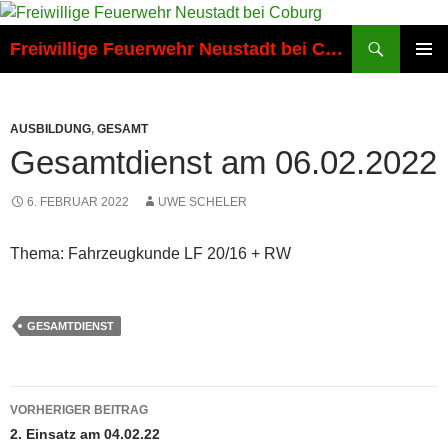
Zum
Inhalt
Suchen
Freiwillige Feuerwehr Neustadt bei Coburg
springen
PRIMÄR
MENÜ
AUSBILDUNG
,
GESAMT
Gesamtdienst am 06.02.2022
6. FEBRUAR 2022
UWE SCHELER
Thema: Fahrzeugkunde LF 20/16 + RW
GESAMTDIENST
Beitragsnavigation
VORHERIGER BEITRAG
2. Einsatz am 04.02.22