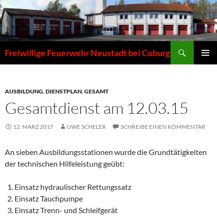
Zum
Inhalt
springen
Suchen
Freiwillige Feuerwehr Neustadt bei Coburg
PRIMÄR
MENÜ
AUSBILDUNG
,
DIENSTPLAN
,
GESAMT
Gesamtdienst am 12.03.15
12. MÄRZ 2017
UWE SCHELER
SCHREIBE EINEN KOMMENTAR
An sieben Ausbildungsstationen wurde die Grundtätigkeiten
der technischen Hilfeleistung geübt:
Einsatz hydraulischer Rettungssatz
Einsatz Tauchpumpe
Einsatz Trenn- und Schleifgerät