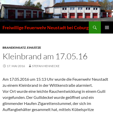
Zum
Inhalt
springen
Suchen
Freiwillige Feuerwehr Neustadt bei Coburg
PRIMÄR
MENÜ
BRANDEINSATZ
,
EINSÄTZE
Kleinbrand am 17.05.16
17. MAI 2016
STEFAN HENNECKE
Am 17.05.2016 um 15:13 Uhr wurde die Feuerwehr Neustadt
zu einem Kleinbrand in der Wittkenstraße alarmiert.
Vor Ort wurde eine leichte Rauchentwicklung in einem Gulli
vorgefunden. Der Gullideckel wurde geöffnet und ein
glimmender Haufen Zigarettenstummel, der sich im
Auffangbehälter gesammelt hat, mittels Kübelspritze