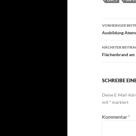
Beitragsn
VORHERIGER BEIT
Ausbildung Atems
NÄCHSTER BEITRA
Flächenbrand am 
SCHREIBE EI
Deine E-Mail-Adre
mit
*
markiert
Kommentar
*