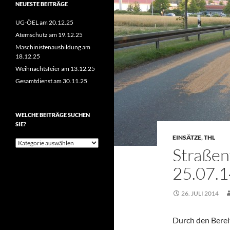
NEUESTE BEITRÄGE
UG-ÖEL am 20.12.25
Atemschutz am 19.12.25
Maschinistenausbildung am
18.12.25
Weihnachtsfeier am 13.12.25
Gesamtdienst am 30.11.25
WELCHE BEITRÄGE SUCHEN
SIE?
EINSÄTZE
,
THL
Welche
Straßen
Beiträge
suchen
25.07.1
Sie?
26. JULI 2014
Durch den Berei