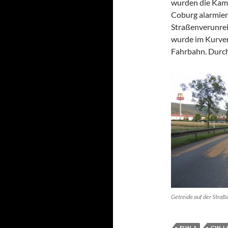
wurden die Kame
Coburg alarmier
Straßenverunrei
wurde im Kurven
Fahrbahn. Durch
Getreide auf der Straß
ELW_1
GW-L