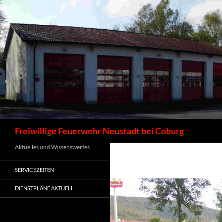
Zum
Inhalt
springen
Suchen
Freiwillige Feuerwehr Neustadt bei Coburg
Aktuelles und Wissenswertes
SERVICEZEITEN
DIENSTPLÄNE AKTUELL