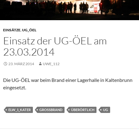
EINSÄTZE
,
UG_ÖEL
Einsatz der UG-ÖEL am
23.03.2014
23. MÄRZ 2014
UWE_112
Die UG-ÖEL war beim Brand einer Lagerhalle in Kaltenbrunn
eingesetzt.
ELW_1_KATER
GROSSBRAND
ÜBERÖRTLICH
UG