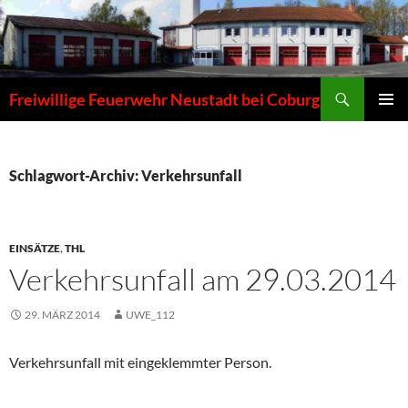
Zum
Inhalt
springen
Suchen
Freiwillige Feuerwehr Neustadt bei Coburg
PRIMÄR
MENÜ
Schlagwort-Archiv: Verkehrsunfall
EINSÄTZE
,
THL
Verkehrsunfall am 29.03.2014
29. MÄRZ 2014
UWE_112
Verkehrsunfall mit eingeklemmter Person.