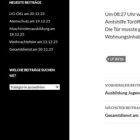
NEUESTE BEITRÄGE
Um 08:27 Uhr wu
UG-ÖEL am 20.12.25
Amtshilfe Türöff
Atemschutz am 19.12.25
Die Tür musste g
Maschinistenausbildung am
18.12.25
Wohnungsinhaber
Weihnachtsfeier am 13.12.25
Gesamtdienst am 30.11.25
LF 20/16
WELCHE BEITRÄGE SUCHEN
SIE?
Beitragsn
VORHERIGER BEIT
Welche
Beiträge
Ausbildung Jugen
suchen
Sie?
NÄCHSTER BEITRA
Gesamtdienst am 