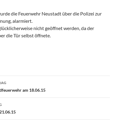
rde die Feuerwehr Neustadt über die Polizei zur
nung, alarmiert.
lücklicherweise nicht geöffnet werden, da der
 die Tür selbst öffnete.
avigation
RAG
dfeuerwehr am 18.06.15
G
21.06.15