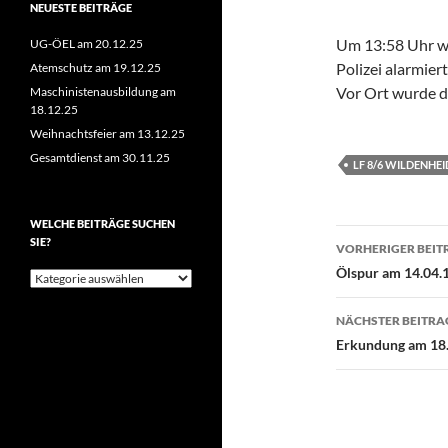
NEUESTE BEITRÄGE
Um 13:58 Uhr wur
UG-ÖEL am 20.12.25
Polizei alarmiert
Atemschutz am 19.12.25
Vor Ort wurde di
Maschinistenausbildung am
18.12.25
Weihnachtsfeier am 13.12.25
Gesamtdienst am 30.11.25
LF 8/6 WILDENHEI
WELCHE BEITRÄGE SUCHEN
Beitragsn
SIE?
VORHERIGER BEIT
Ölspur am 14.04.
Welche
Beiträge
suchen
NÄCHSTER BEITRA
Sie?
Erkundung am 18