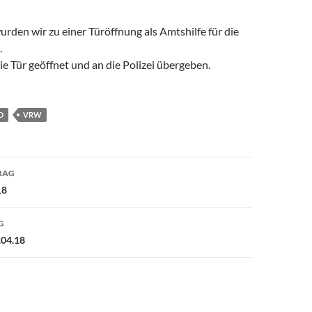
den wir zu einer Türöffnung als Amtshilfe für die
.
e Tür geöffnet und an die Polizei übergeben.
D
VRW
avigation
RAG
18
G
.04.18