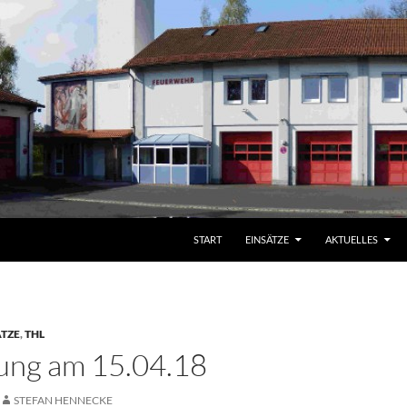
START
EINSÄTZE
AKTUELLES
ÄTZE
,
THL
ung am 15.04.18
STEFAN HENNECKE