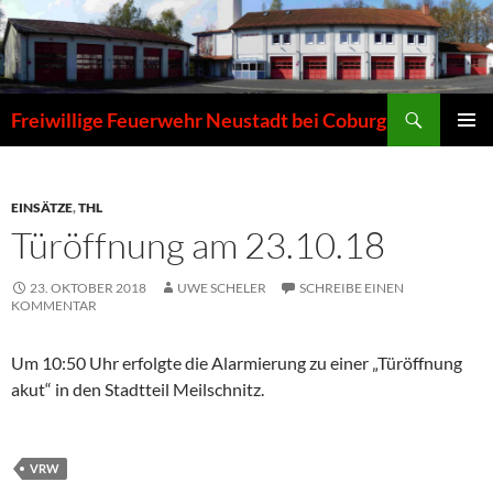
Zum
Inhalt
springen
Suchen
Freiwillige Feuerwehr Neustadt bei Coburg
PRIMÄR
MENÜ
EINSÄTZE
,
THL
Türöffnung am 23.10.18
23. OKTOBER 2018
UWE SCHELER
SCHREIBE EINEN
KOMMENTAR
Um 10:50 Uhr erfolgte die Alarmierung zu einer „Türöffnung
akut“ in den Stadtteil Meilschnitz.
VRW