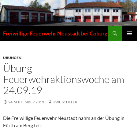
Zum
Inhalt
springen
Suchen
Freiwillige Feuerwehr Neustadt bei Coburg
PRIMÄR
MENÜ
ÜBUNGEN
Übung
Feuerwehraktionswoche am
24.09.19
24. SEPTEMBER 2019
UWE SCHELER
Die Freiwillige Feuerwehr Neustadt nahm an der Übung in
Fürth am Berg teil.