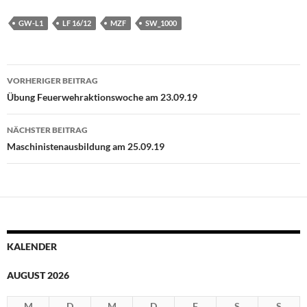
GW-L1
LF 16/12
MZF
SW_1000
Beitragsnavigation
VORHERIGER BEITRAG
Übung Feuerwehraktionswoche am 23.09.19
NÄCHSTER BEITRAG
Maschinistenausbildung am 25.09.19
KALENDER
AUGUST 2026
M
D
M
D
F
S
S