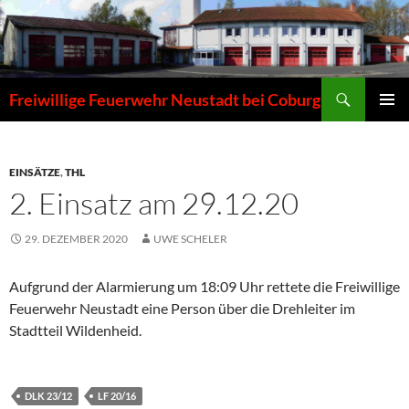
Zum
Inhalt
springen
Suchen
Freiwillige Feuerwehr Neustadt bei Coburg
PRIMÄR
MENÜ
EINSÄTZE
,
THL
2. Einsatz am 29.12.20
29. DEZEMBER 2020
UWE SCHELER
Aufgrund der Alarmierung um 18:09 Uhr rettete die Freiwillige
Feuerwehr Neustadt eine Person über die Drehleiter im
Stadtteil Wildenheid.
DLK 23/12
LF 20/16