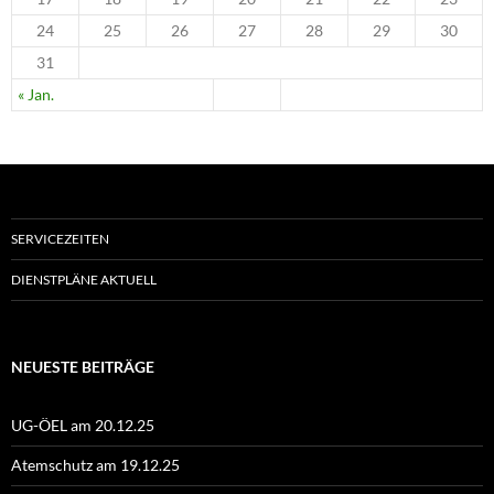
24
25
26
27
28
29
30
31
« Jan.
SERVICEZEITEN
DIENSTPLÄNE AKTUELL
NEUESTE BEITRÄGE
UG-ÖEL am 20.12.25
Atemschutz am 19.12.25