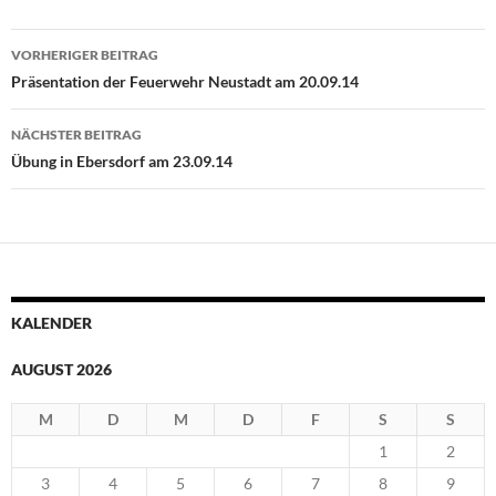
Beitragsnavigation
VORHERIGER BEITRAG
Präsentation der Feuerwehr Neustadt am 20.09.14
NÄCHSTER BEITRAG
Übung in Ebersdorf am 23.09.14
KALENDER
AUGUST 2026
M
D
M
D
F
S
S
1
2
3
4
5
6
7
8
9