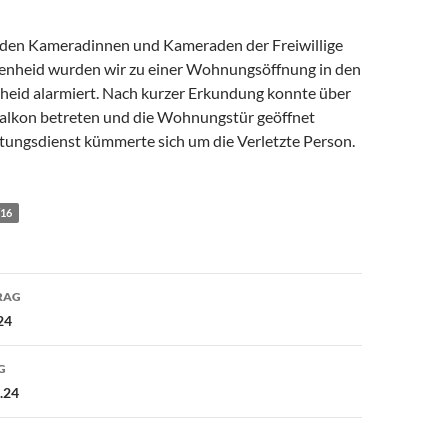
den Kameradinnen und Kameraden der Freiwillige
enheid wurden wir zu einer Wohnungsöffnung in den
nheid alarmiert. Nach kurzer Erkundung konnte über
 Balkon betreten und die Wohnungstür geöffnet
tungsdienst kümmerte sich um die Verletzte Person.
/16
avigation
RAG
24
G
.24