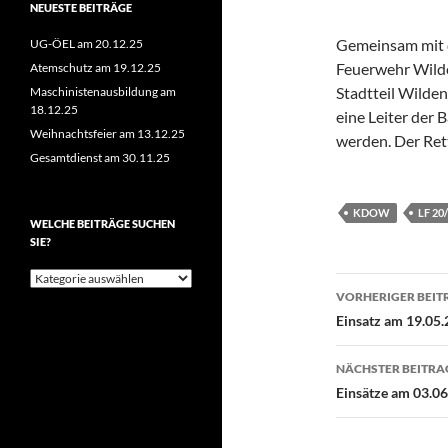
NEUESTE BEITRÄGE
Gemeinsam mit 
UG-ÖEL am 20.12.25
Feuerwehr Wild
Atemschutz am 19.12.25
Stadtteil Wilde
Maschinistenausbildung am
18.12.25
eine Leiter der
Weihnachtsfeier am 13.12.25
werden. Der Ret
Gesamtdienst am 30.11.25
KDOW
LF 20
WELCHE BEITRÄGE SUCHEN
SIE?
Welche
Beitragsn
Beiträge
VORHERIGER BEIT
suchen
Einsatz am 19.05.
Sie?
NÄCHSTER BEITRA
Einsätze am 03.06