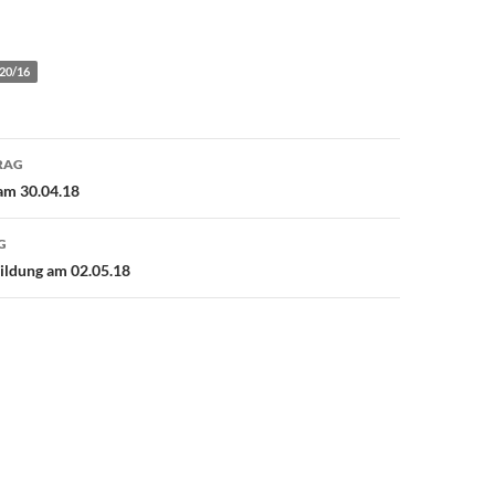
 20/16
avigation
RAG
am 30.04.18
G
ildung am 02.05.18