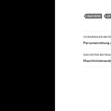
DLK 23/12
LF
Beitragsn
VORHERIGER BEIT
Personenrettung 
NÄCHSTER BEITRA
Maschinistenausb