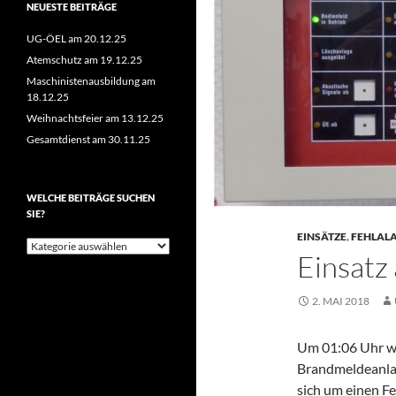
NEUESTE BEITRÄGE
UG-ÖEL am 20.12.25
Atemschutz am 19.12.25
Maschinistenausbildung am
18.12.25
Weihnachtsfeier am 13.12.25
Gesamtdienst am 30.11.25
WELCHE BEITRÄGE SUCHEN
SIE?
EINSÄTZE
,
FEHLAL
Welche
Einsatz
Beiträge
suchen
Sie?
2. MAI 2018
Um 01:06 Uhr wu
Brandmeldeanlag
sich um einen Fe