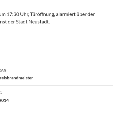
m 17:30 Uhr, Türöffnung, alarmiert über den
nst der Stadt Neustadt.
avigation
RAG
reisbrandmeister
G
.2014