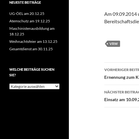
NEUESTE BEITRÄGE
Am 09.09.2014 u
UG-ÖEL am 20.12.25
Bereitschaftsdie
Atemschutz am 19.12.25
Maschinistenausbildung am
18.12.25
Weihnachtsfeier am 13.12.25
VRW
Gesamtdienst am 30.11.25
Beitragsn
WELCHE BEITRÄGE SUCHEN
VORHERIGER BEIT
SIE?
Ernennung zum K
Welche
Beiträge
NÄCHSTER BEITRA
suchen
Einsatz am 10.09
Sie?