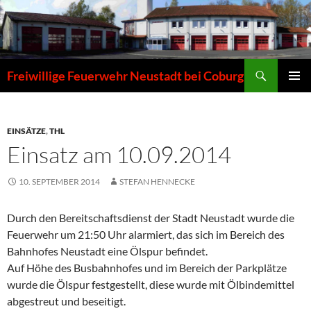
Zum
Inhalt
springen
Suchen
Freiwillige Feuerwehr Neustadt bei Coburg
PRIMÄR
MENÜ
EINSÄTZE
,
THL
Einsatz am 10.09.2014
10. SEPTEMBER 2014
STEFAN HENNECKE
Durch den Bereitschaftsdienst der Stadt Neustadt wurde die
Feuerwehr um 21:50 Uhr alarmiert, das sich im Bereich des
Bahnhofes Neustadt eine Ölspur befindet.
Auf Höhe des Busbahnhofes und im Bereich der Parkplätze
wurde die Ölspur festgestellt, diese wurde mit Ölbindemittel
abgestreut und beseitigt.