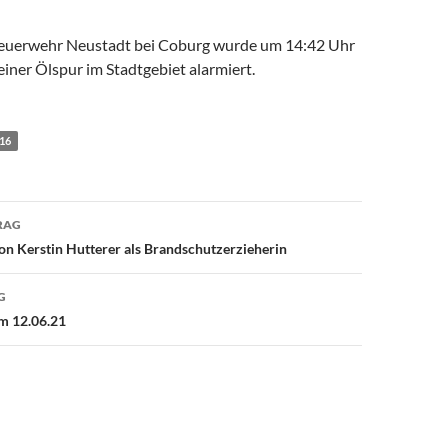
 Feuerwehr Neustadt bei Coburg wurde um 14:42 Uhr
einer Ölspur im Stadtgebiet alarmiert.
/16
avigation
RAG
n Kerstin Hutterer als Brandschutzerzieherin
G
m 12.06.21