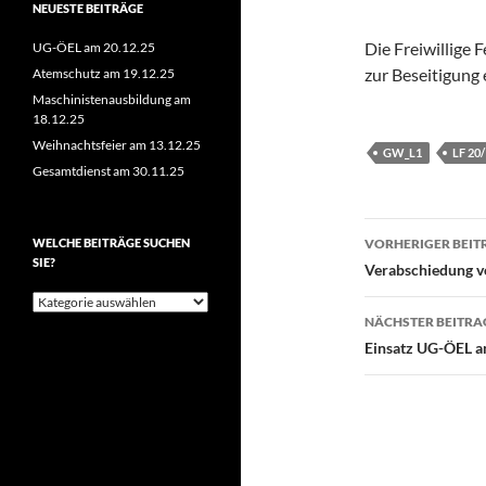
NEUESTE BEITRÄGE
Die Freiwillige
UG-ÖEL am 20.12.25
zur Beseitigung 
Atemschutz am 19.12.25
Maschinistenausbildung am
18.12.25
Weihnachtsfeier am 13.12.25
GW_L1
LF 20
Gesamtdienst am 30.11.25
Beitragsn
WELCHE BEITRÄGE SUCHEN
VORHERIGER BEIT
SIE?
Verabschiedung vo
Welche
Beiträge
NÄCHSTER BEITRA
suchen
Einsatz UG-ÖEL a
Sie?