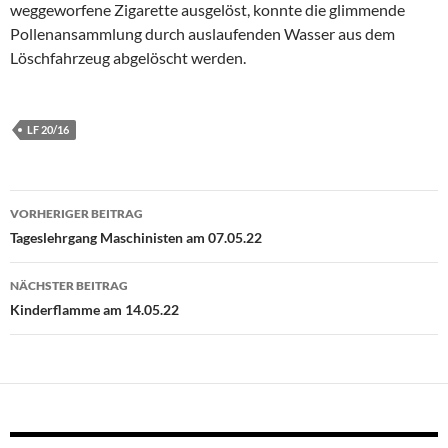
weggeworfene Zigarette ausgelöst, konnte die glimmende
Pollenansammlung durch auslaufenden Wasser aus dem
Löschfahrzeug abgelöscht werden.
LF 20/16
Beitragsnavigation
VORHERIGER BEITRAG
Tageslehrgang Maschinisten am 07.05.22
NÄCHSTER BEITRAG
Kinderflamme am 14.05.22