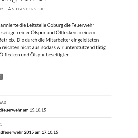
15
STEFAN HENNECKE
armierte die Leitstelle Coburg die Feuerwehr
seitigen einer Ölspur und Ölflecken in einem
etrieb. Die durch die Mitarbeiter eingeleiteten
eichten nicht aus, sodass wir unterstützend tätig
Ölflecken und Ölspur beseitigten.
W
avigation
RAG
dfeuerwehr am 15.10.15
G
ndfeuerwehr 2015 am 17.10.15