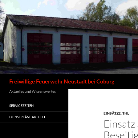
Zum
Inhalt
springen
Suchen
Freiwillige Feuerwehr Neustadt bei Coburg
Aktuelles und Wissenswertes
SERVICEZEITEN
EINSÄTZE
,
THL
DIENSTPLÄNE AKTUELL
Einsatz
Beseiti