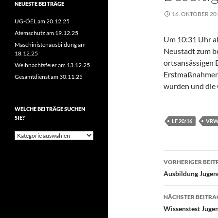
NEUESTE BEITRÄGE
16. OKTOBER 20
UG-ÖEL am 20.12.25
Atemschutz am 19.12.25
Um 10:31 Uhr al
Maschinistenausbildung am
Neustadt zum be
18.12.25
ortsansässigen B
Weihnachtsfeier am 13.12.25
Erstmaßnahmen r
Gesamtdienst am 30.11.25
wurden und die 
WELCHE BEITRÄGE SUCHEN
SIE?
LF 20/16
VR
Welche
Beiträge
suchen
Beitragsn
Sie?
VORHERIGER BEIT
Ausbildung Jugen
NÄCHSTER BEITRA
Wissenstest Juge