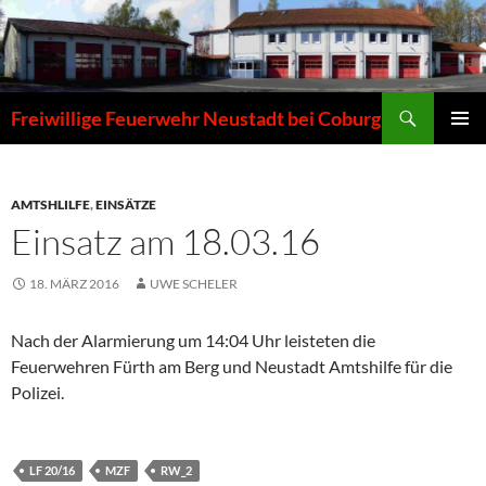
Zum
Inhalt
springen
Suchen
Freiwillige Feuerwehr Neustadt bei Coburg
PRIMÄR
MENÜ
AMTSHLILFE
,
EINSÄTZE
Einsatz am 18.03.16
18. MÄRZ 2016
UWE SCHELER
Nach der Alarmierung um 14:04 Uhr leisteten die
Feuerwehren Fürth am Berg und Neustadt Amtshilfe für die
Polizei.
LF 20/16
MZF
RW_2