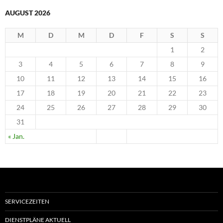
AUGUST 2026
M
D
M
D
F
S
S
1
2
3
4
5
6
7
8
9
10
11
12
13
14
15
16
17
18
19
20
21
22
23
24
25
26
27
28
29
30
31
« Jan.
SERVICEZEITEN
DIENSTPLÄNE AKTUELL