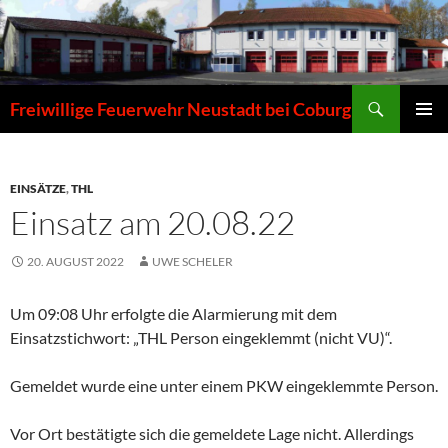
Zum
Inhalt
springen
Suchen
Freiwillige Feuerwehr Neustadt bei Coburg
PRIMÄR
MENÜ
EINSÄTZE
,
THL
Einsatz am 20.08.22
20. AUGUST 2022
UWE SCHELER
Um 09:08 Uhr erfolgte die Alarmierung mit dem
Einsatzstichwort: „THL Person eingeklemmt (nicht VU)“.
Gemeldet wurde eine unter einem PKW eingeklemmte Person.
Vor Ort bestätigte sich die gemeldete Lage nicht. Allerdings