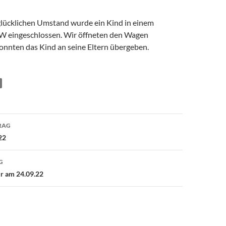
lücklichen Umstand wurde ein Kind in einem
W eingeschlossen. Wir öffneten den Wagen
konnten das Kind an seine Eltern übergeben.
avigation
RAG
22
G
ür am 24.09.22