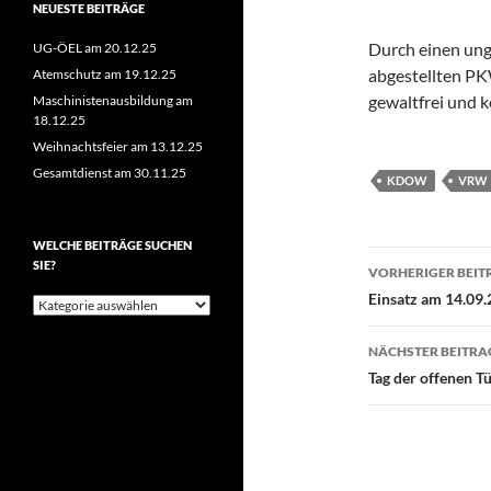
NEUESTE BEITRÄGE
Durch einen ung
UG-ÖEL am 20.12.25
abgestellten PK
Atemschutz am 19.12.25
gewaltfrei und 
Maschinistenausbildung am
18.12.25
Weihnachtsfeier am 13.12.25
Gesamtdienst am 30.11.25
KDOW
VRW
WELCHE BEITRÄGE SUCHEN
Beitragsn
SIE?
VORHERIGER BEIT
Einsatz am 14.09.
Welche
Beiträge
suchen
NÄCHSTER BEITRA
Sie?
Tag der offenen T