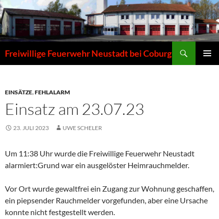
Zum
Inhalt
springen
Suchen
Freiwillige Feuerwehr Neustadt bei Coburg
PRIMÄR
MENÜ
EINSÄTZE
,
FEHLALARM
Einsatz am 23.07.23
23. JULI 2023
UWE SCHELER
Um 11:38 Uhr wurde die Freiwillige Feuerwehr Neustadt
alarmiert:Grund war ein ausgelöster Heimrauchmelder.
Vor Ort wurde gewaltfrei ein Zugang zur Wohnung geschaffen,
ein piepsender Rauchmelder vorgefunden, aber eine Ursache
konnte nicht festgestellt werden.