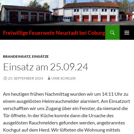
Zum
Inhalt
springen
Suchen
Freiwillige Feuerwehr Neustadt bei Coburg
PRIMÄR
MENÜ
BRANDEINSATZ
,
EINSÄTZE
Einsatz am 25.09.24
25. SEPTEMBER 2024
UWE SCHELER
Am heutigen frühen Nachmittag wurden wir um 14:11 Uhr zu
einem ausgelösten Heimrauchmelder alarmiert. Am Einsatzort
verschafften wir uns Zugang über ein Fenster, da niemand die
Tür öffnete. In der Küche konnte dann die Ursache des
ausgelösten Rauchmelders gefunden werden, angebranntes
Kochgut auf dem Herd. Wir lüfteten die Wohnung mittels