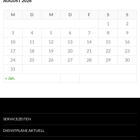
AUGUST 2026
M
D
M
D
F
S
S
1
2
3
4
5
6
7
8
9
10
11
12
13
14
15
16
17
18
19
20
21
22
23
24
25
26
27
28
29
30
31
« Jan.
SERVICEZEITEN
DIENSTPLÄNE AKTUELL