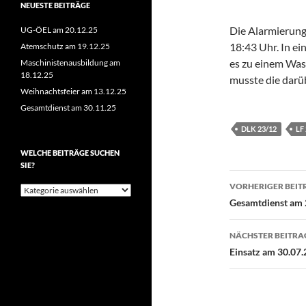
NEUESTE BEITRÄGE
Die Alarmierung
UG-ÖEL am 20.12.25
18:43 Uhr. In e
Atemschutz am 19.12.25
es zu einem Wa
Maschinistenausbildung am
18.12.25
musste die dar
Weihnachtsfeier am 13.12.25
Gesamtdienst am 30.11.25
DLK 23/12
LF
WELCHE BEITRÄGE SUCHEN
SIE?
Beitragsn
VORHERIGER BEIT
Welche
Beiträge
Gesamtdienst am 
suchen
Sie?
NÄCHSTER BEITRA
Einsatz am 30.07.