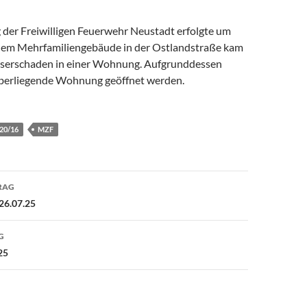
 der Freiwilligen Feuerwehr Neustadt erfolgte um
inem Mehrfamiliengebäude in der Ostlandstraße kam
sserschaden in einer Wohnung. Aufgrunddessen
überliegende Wohnung geöffnet werden.
 20/16
MZF
avigation
RAG
26.07.25
G
25