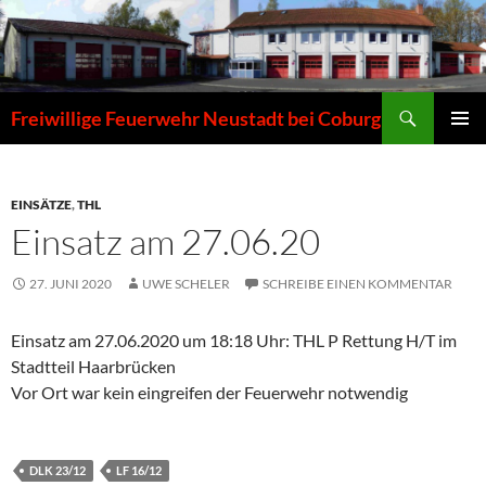
Zum
Inhalt
springen
Suchen
Freiwillige Feuerwehr Neustadt bei Coburg
PRIMÄR
MENÜ
EINSÄTZE
,
THL
Einsatz am 27.06.20
27. JUNI 2020
UWE SCHELER
SCHREIBE EINEN KOMMENTAR
Einsatz am 27.06.2020 um 18:18 Uhr: THL P Rettung H/T im
Stadtteil Haarbrücken
Vor Ort war kein eingreifen der Feuerwehr notwendig
DLK 23/12
LF 16/12