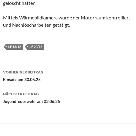
gelöscht hatten.
Mittels Wärmebildkamera wurde der Motorraum kontrolliert
und Nachlöscharbeiten getätigt.
LF 16/12
LF 20/16
Beitragsnavigation
VORHERIGER BEITRAG
Einsatz am 30.05.25
NÄCHSTER BEITRAG
Jugendfeuerwehr am 03.06.25