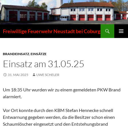
Zum
Inhalt
springen
Suchen
Freiwillige Feuerwehr Neustadt bei Coburg
PRIMÄR
MENÜ
BRANDEINSATZ
,
EINSÄTZE
Einsatz am 31.05.25
31. MAI 2025
UWE SCHELER
Um 18:35 Uhr wurden wir zu einem gemeldeten PKW Brand
alarmiert.
Vor Ort konnte durch den KBM Stefan Hennecke schnell
Entwarnung gegeben werden, da die Besitzer schon einen
Schaumlöscher eingesetzt und den Entstehungsbrand