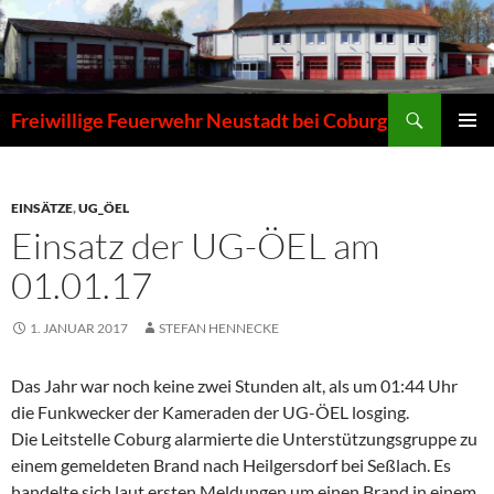
Zum
Inhalt
springen
Suchen
Freiwillige Feuerwehr Neustadt bei Coburg
PRIMÄR
MENÜ
EINSÄTZE
,
UG_ÖEL
Einsatz der UG-ÖEL am
01.01.17
1. JANUAR 2017
STEFAN HENNECKE
Das Jahr war noch keine zwei Stunden alt, als um 01:44 Uhr
die Funkwecker der Kameraden der UG-ÖEL losging.
Die Leitstelle Coburg alarmierte die Unterstützungsgruppe zu
einem gemeldeten Brand nach Heilgersdorf bei Seßlach. Es
handelte sich laut ersten Meldungen um einen Brand in einem