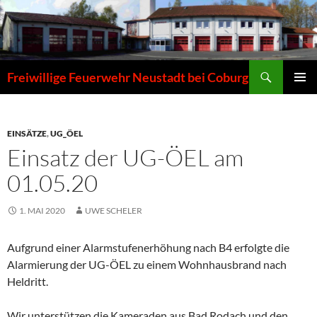
Zum
Inhalt
springen
Suchen
Freiwillige Feuerwehr Neustadt bei Coburg
PRIMÄR
MENÜ
EINSÄTZE
,
UG_ÖEL
Einsatz der UG-ÖEL am
01.05.20
1. MAI 2020
UWE SCHELER
Aufgrund einer Alarmstufenerhöhung nach B4 erfolgte die
Alarmierung der UG-ÖEL zu einem Wohnhausbrand nach
Heldritt.
Wir unterstützen die Kameraden aus Bad Rodach und den