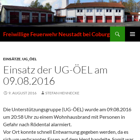
Zum
Inhalt
springen
Suchen
Freiwillige Feuerwehr Neustadt bei Coburg
PRIMÄR
MENÜ
EINSÄTZE
,
UG_ÖEL
Einsatz der UG-ÖEL am
09.08.2016
9. AUGUST 2016
STEFAN HENNECKE
Die Unterstützungsgruppe (UG-ÖEL) wurde am 09.08.2016
um 20:58 Uhr zu einem Wohnhausbrand mit Personen in
Gefahr nach Rödental alarmiert.
Vor Ort konnte schnell Entwarnung gegeben werden, da es
sich um verbranntes Essen auf dem Herd handelte. Somit war